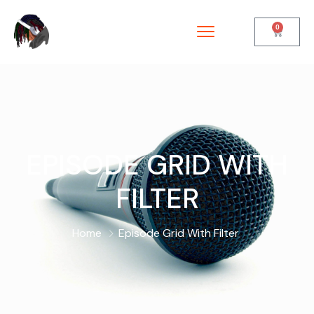
0
EPISODE GRID WITH
FILTER
Home
Episode Grid With Filter