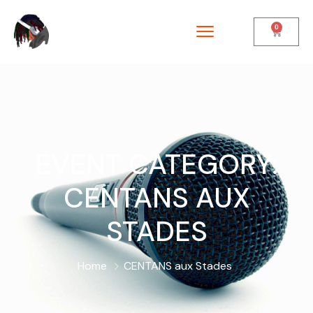
0
EVENT CATEGORY:
CENTANS AUX
STADES
Home
CENTANS aux Stades