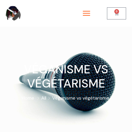
0
VÉGANISME VS
VÉGÉTARISME
Home
All
Véganisme vs végétarisme