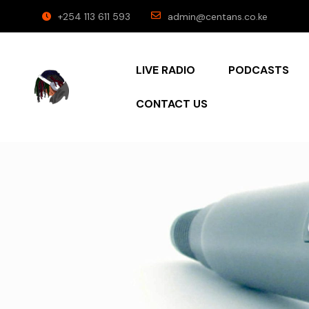
+254 113 611 593
admin@centans.co.ke
LIVE RADIO
PODCASTS
CONTACT US