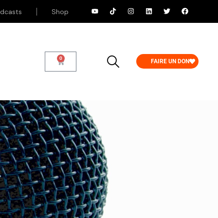
dcasts
Shop
0
FAIRE UN DON
2