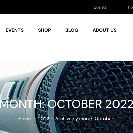
Events
Po
EVENTS
SHOP
BLOG
ABOUT US
MONTH:
OCTOBER 202
Home
2022
Archive by month October