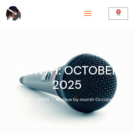
0
MONTH:
OCTOBER
2025
Home
2025
Archive by month October