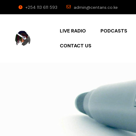
+254 113 611 593
admin@centans.co.ke
LIVE RADIO
PODCASTS
CONTACT US